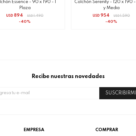
chón Essence - 90 x 190 - 1
Colchón Serenity - 120 x 190 -
Plaza
y Media
894
954
USD
1.490
USD
1.590
USD
USD
40
40
Recibe nuestras novedades
SUSCRIBIRM
EMPRESA
COMPRAR