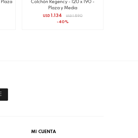
 Plaza
Colchón Regency - 120 x 190 -
Sommier Se
Plaza y Media
1.134
USD
1.890
USD
USD
40
E
MI CUENTA