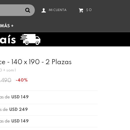
0
$
MÁS +
 - 140 x 190 - 2 Plazas
40 + som l
.490
40
as de
USD 149
s de
USD 249
as de
USD 149