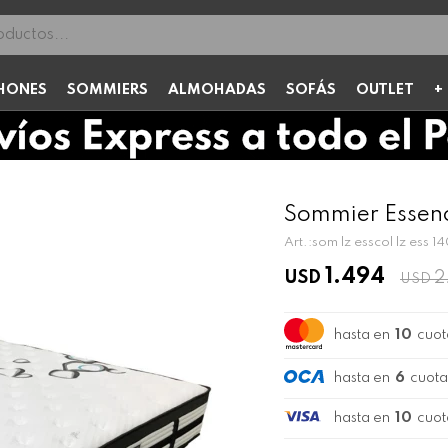
HONES
SOMMIERS
ALMOHADAS
SOFÁS
OUTLET
Sommier Essence
som lz esscol lz ess 1
1.494
USD
2
USD
hasta en
10
cuot
hasta en
6
cuota
hasta en
10
cuot