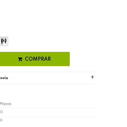
COMPRAR
envío
Plazas
90
40