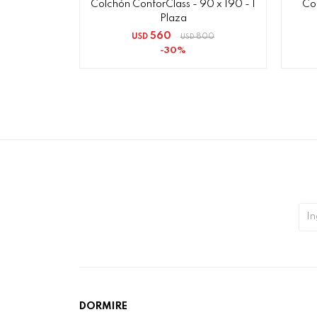
Colchón ConforClass - 90 x 190 - 1
Col
Plaza
560
USD
800
USD
30
DORMIRE