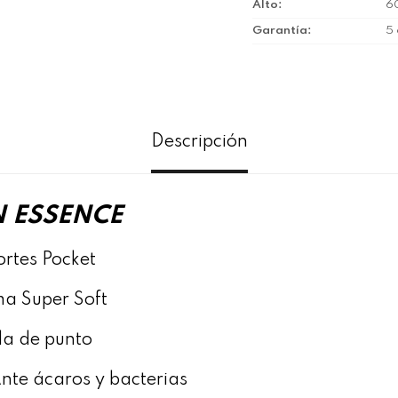
Alto
6
Garantía
5
Descripción
 ESSENCE
ortes Pocket
ma Super Soft
ela de punto
Ante ácaros y bacterias