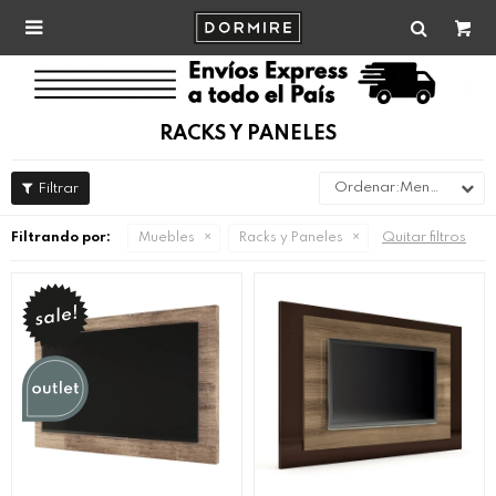

RACKS Y PANELES
Menor precio
Quitar filtros
Filtrando por:
Muebles
Racks y Paneles