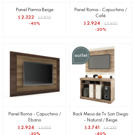
Panel Parma Beige
Panel Roma - Capuchino /
Café
2.322
$
3.870
$
2.924
40
$
3.655
$
20
Panel Roma - Capuchino /
Rack Mesa de Tv San Diego
Ebano
- Natural / Beige
2.924
3.741
$
3.655
$
6.235
$
$
20
40