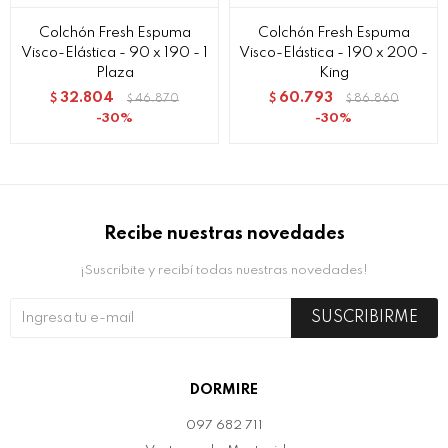
Colchón Fresh Espuma
Colchón Fresh Espuma
Visco-Elástica - 90 x 190 - 1
Visco-Elástica - 190 x 200 -
Plaza
King
32.804
60.793
$
46.870
$
86.860
$
$
30
30
Recibe nuestras novedades
¡Suscribite y recibí todas nuestras novedades!
SUSCRIBIRME
DORMIRE
097 682 711