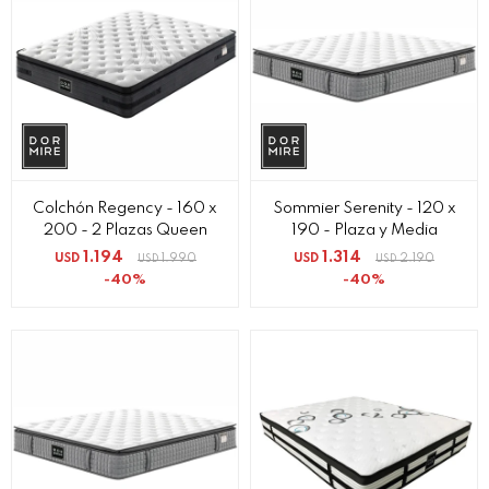
Colchón Regency - 160 x
Sommier Serenity - 120 x
200 - 2 Plazas Queen
190 - Plaza y Media
1.194
1.314
USD
1.990
USD
2.190
USD
USD
40
40