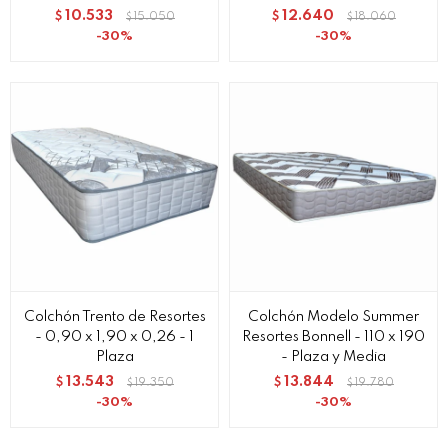
10.533
12.640
$
15.050
$
18.060
$
$
30
30
Colchón Trento de Resortes
Colchón Modelo Summer
- 0,90 x 1,90 x 0,26 - 1
Resortes Bonnell - 110 x 190
Plaza
- Plaza y Media
13.543
13.844
$
19.350
$
19.780
$
$
30
30