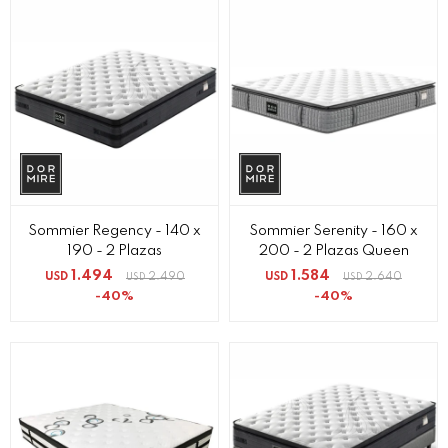
Sommier Regency - 140 x
Sommier Serenity - 160 x
190 - 2 Plazas
200 - 2 Plazas Queen
1.494
1.584
USD
2.490
USD
2.640
USD
USD
40
40