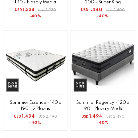
190 - Plaza y Media
200 - Super King
1.338
1.440
USD
2.230
USD
2.400
USD
USD
40
40
Sommier Essence - 140 x
Sommier Regency - 120 x
190 - 2 Plazas
190 - Plaza y Media
1.494
1.494
USD
2.490
USD
2.490
USD
USD
40
40