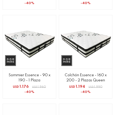
40
40
Sommier Essence - 90 x
Colchón Essence - 160 x
190 - 1 Plaza
200 - 2 Plazas Queen
1.176
1.194
USD
1.960
USD
1.990
USD
USD
40
40