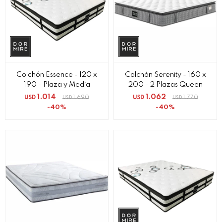
Colchón Essence - 120 x
Colchón Serenity - 160 x
190 - Plaza y Media
200 - 2 Plazas Queen
1.014
1.062
USD
1.690
USD
1.770
USD
USD
40
40