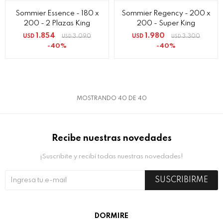
Sommier Essence - 180 x
Sommier Regency - 200 x
200 - 2 Plazas King
200 - Super King
1.854
1.980
USD
3.090
USD
3.300
USD
USD
40
40
MOSTRANDO
40
DE
40
Recibe nuestras novedades
¡Suscribite y recibí todas nuestras novedades!
SUSCRIBIRME
DORMIRE