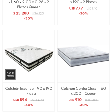
- 1,60 x 2,00 x 0,26 - 2
x 190 - 2 Plazas
Plazas Queen
777
USD
1.110
USD
25.280
30
$
36.120
$
30
Colchón Essence - 90 x 190
Colchón ConforClass - 160
- 1 Plaza
x 200 - Queen
894
910
USD
1.490
USD
1.300
USD
USD
40
30