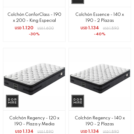
Colchón ConforClass - 190
Colchón Essence - 140 x
x 200 - King Especial
190 - 2 Plazas
1.120
1.134
USD
1.600
USD
1.890
USD
USD
30
40
Colchón Regency - 120 x
Colchón Regency - 140 x
190 - Plaza y Media
190 - 2 Plazas
1.134
1.134
USD
1.890
USD
1.890
USD
USD