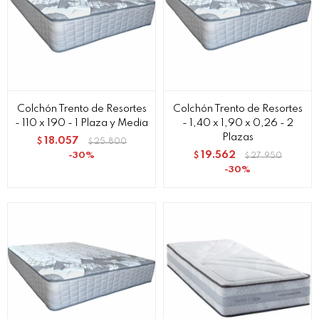
Colchón Trento de Resortes
Colchón Trento de Resortes
- 110 x 190 - 1 Plaza y Media
- 1,40 x 1,90 x 0,26 - 2
Plazas
18.057
$
25.800
$
19.562
30
$
27.950
$
30