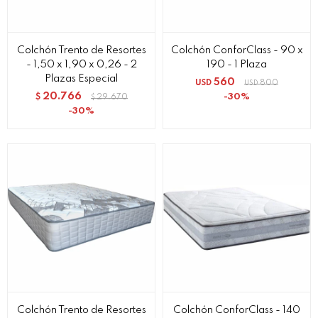
Colchón Trento de Resortes
Colchón ConforClass - 90 x
- 1,50 x 1,90 x 0,26 - 2
190 - 1 Plaza
Plazas Especial
560
USD
800
USD
20.766
30
$
29.670
$
30
Colchón Trento de Resortes
Colchón ConforClass - 140