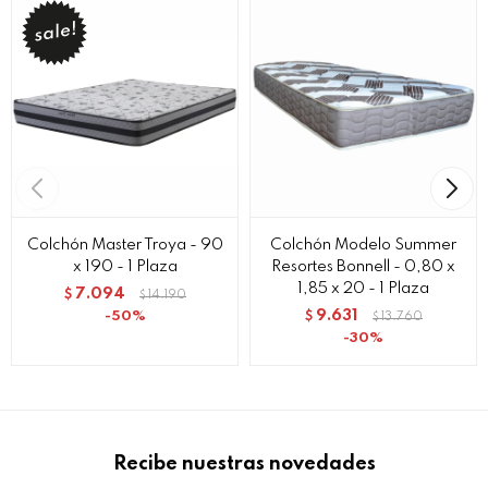
Colchón Master Troya - 90
Colchón Modelo Summer
x 190 - 1 Plaza
Resortes Bonnell - 0,80 x
1,85 x 20 - 1 Plaza
7.094
$
14.190
$
9.631
50
$
13.760
$
30
Recibe nuestras novedades