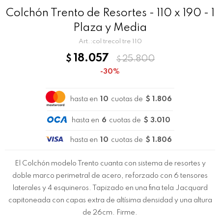
Colchón Trento de Resortes - 110 x 190 - 1
Plaza y Media
col trecol tre 110
18.057
$
25.800
$
30
hasta en
10
cuotas de
$ 1.806
hasta en
6
cuotas de
$ 3.010
hasta en
10
cuotas de
$ 1.806
El Colchón modelo Trento cuanta con sistema de resortes y
doble marco perimetral de acero, reforzado con 6 tensores
laterales y 4 esquineros. Tapizado en una fina tela Jacquard
capitoneada con capas extra de altísima densidad y una altura
de 26cm. Firme.