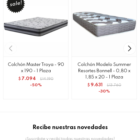
Colchón Master Troya - 90
Colchón Modelo Summer
x 190 - 1 Plaza
Resortes Bonnell - 0,80 x
1,85 x 20 - 1 Plaza
7.094
$
14.190
$
9.631
50
$
13.760
$
30
Recibe nuestras novedades
¡Suscribite y recibí todas nuestras novedades!