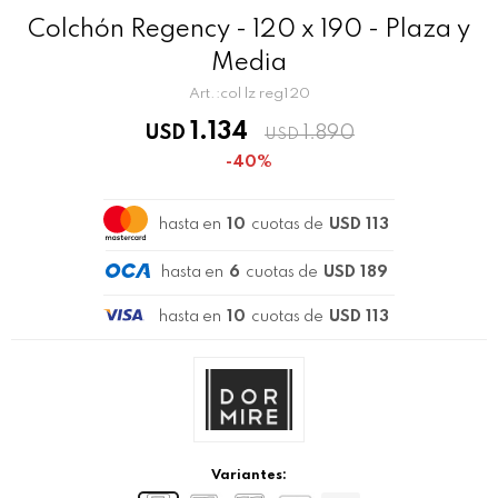
Colchón Regency - 120 x 190 - Plaza y
Media
col lz reg120
1.134
USD
1.890
USD
40
hasta en
10
cuotas de
USD 113
hasta en
6
cuotas de
USD 189
hasta en
10
cuotas de
USD 113
Variantes: