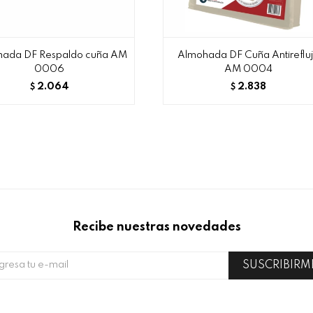
ada DF Respaldo cuña AM
Almohada DF Cuña Antireflu
0006
AM 0004
2.064
2.838
$
$
Recibe nuestras novedades
SUSCRIBIRM