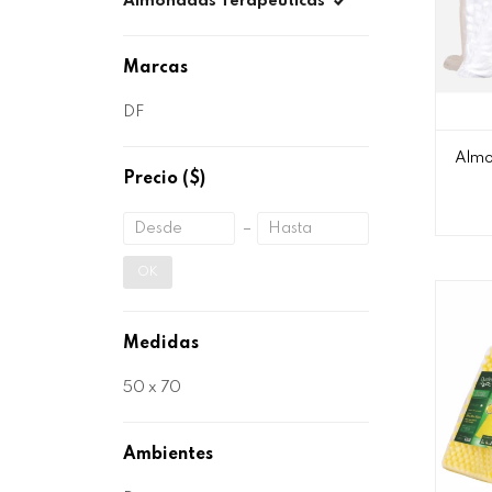
Almohadas Terapéuticas
Marcas
DF
Almo
Precio
($)
OK
Medidas
50 x 70
Ambientes