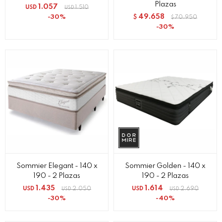
Plazas
1.057
USD
1.510
USD
49.658
30
$
70.950
$
30
Sommier Elegant - 140 x
Sommier Golden - 140 x
190 - 2 Plazas
190 - 2 Plazas
1.435
1.614
USD
2.050
USD
2.690
USD
USD
30
40