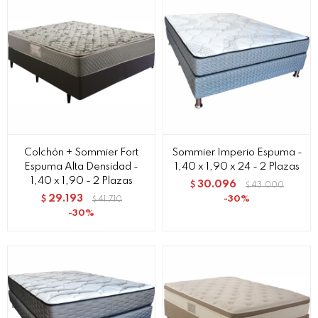
Colchón + Sommier Fort
Sommier Imperio Espuma -
Espuma Alta Densidad -
1,40 x 1,90 x 24 - 2 Plazas
1,40 x 1,90 - 2 Plazas
30.096
$
43.000
$
29.193
30
$
41.710
$
30