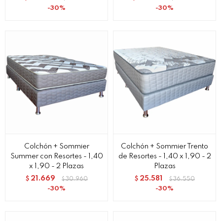
30
30
Colchón + Sommier
Colchón + Sommier Trento
Summer con Resortes - 1,40
de Resortes - 1,40 x 1,90 - 2
x 1,90 - 2 Plazas
Plazas
21.669
25.581
$
30.960
$
36.550
$
$
30
30