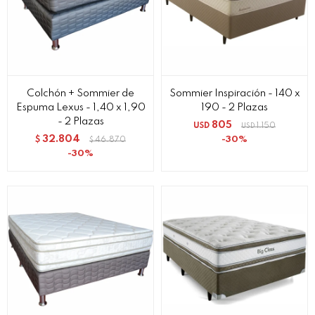
Colchón + Sommier de
Sommier Inspiración - 140 x
Espuma Lexus - 1,40 x 1,90
190 - 2 Plazas
- 2 Plazas
805
USD
1.150
USD
32.804
30
$
46.870
$
30