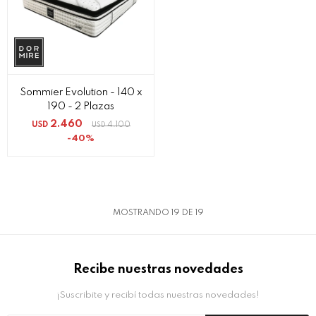
Sommier Evolution - 140 x
190 - 2 Plazas
2.460
USD
4.100
USD
40
MOSTRANDO
19
DE
19
Recibe nuestras novedades
¡Suscribite y recibí todas nuestras novedades!