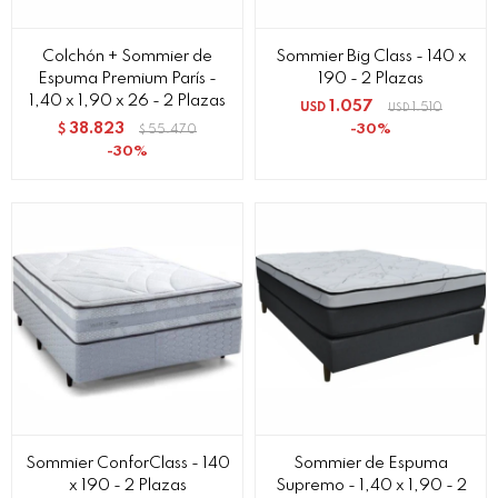
Colchón + Sommier de
Sommier Big Class - 140 x
Espuma Premium París -
190 - 2 Plazas
1,40 x 1,90 x 26 - 2 Plazas
1.057
USD
1.510
USD
38.823
30
$
55.470
$
30
Sommier ConforClass - 140
Sommier de Espuma
x 190 - 2 Plazas
Supremo - 1,40 x 1,90 - 2