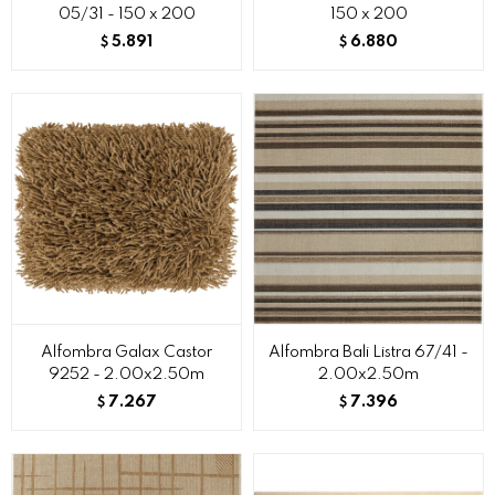
05/31 - 150 x 200
150 x 200
5.891
6.880
$
$
Alfombra Galax Castor
Alfombra Bali Listra 67/41 -
9252 - 2.00x2.50m
2.00x2.50m
7.267
7.396
$
$