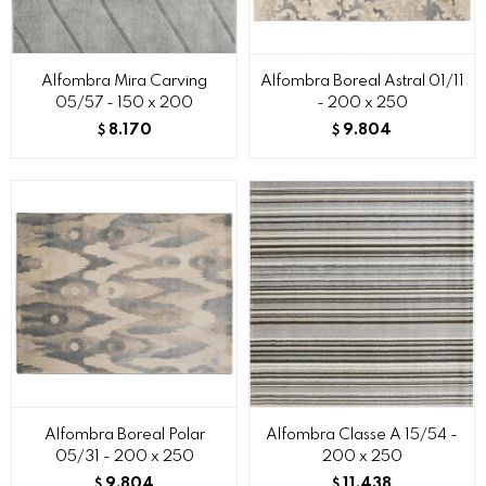
Alfombra Mira Carving
Alfombra Boreal Astral 01/11
05/57 - 150 x 200
- 200 x 250
8.170
9.804
$
$
Alfombra Boreal Polar
Alfombra Classe A 15/54 -
05/31 - 200 x 250
200 x 250
9.804
11.438
$
$