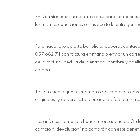
En Dormire tenés hasta cinco días para cambiar tu
las mismas condiciones en las que te lo entregamo
Para hacer uso de este beneficio, deberás contactar
097 682 711 con factura en mano o enviar un corr
de la factura, cedula de identidad, nombre y apell
compa.
Ten en cuenta que, al momento del cambio o devol
originales, y deberá estar cerrado de fábrica, sin 
Los artículos como colchones, mercadería de Outle
cambio ni devolución” no contarán con este benefi