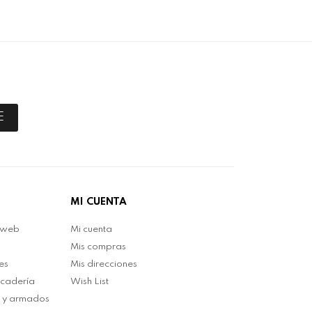
E
MI CUENTA
 web
Mi cuenta
Mis compras
es
Mis direcciones
rcadería
Wish List
n y armados