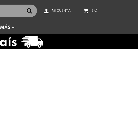
0
$
MÁS +