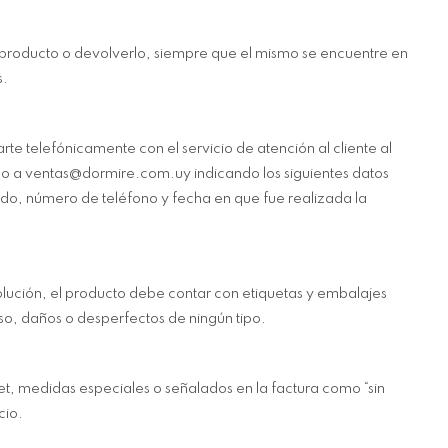
 producto o devolverlo, siempre que el mismo se encuentre en
s.
te telefónicamente con el servicio de atención al cliente al
eo a ventas@dormire.com.uy indicando los siguientes datos
ido, número de teléfono y fecha en que fue realizada la
ución, el producto debe contar con etiquetas y embalajes
uso, daños o desperfectos de ningún tipo.
t, medidas especiales o señalados en la factura como “sin
cio.