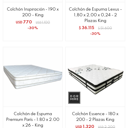
Colchón Inspiración - 190 x
Colchón de Espuma Lexus -
200 - King
1,80 x 2,00 x 0,24 - 2
Plazas King
770
USD
1.100
USD
36.115
30
$
51.600
$
30
Colchón de Espuma
Colchón Essence - 180 x
Premium París - 1.80 x 2.00
200 - 2 Plazas King
x 26 - King
1.320
USD
2.200
USD