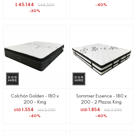
45.144
40
$
64.500
$
30
Colchón Golden - 180 x
Sommier Essence - 180 x
200 - King
200 - 2 Plazas King
1.554
1.854
USD
2.590
USD
3.090
USD
USD
40
40