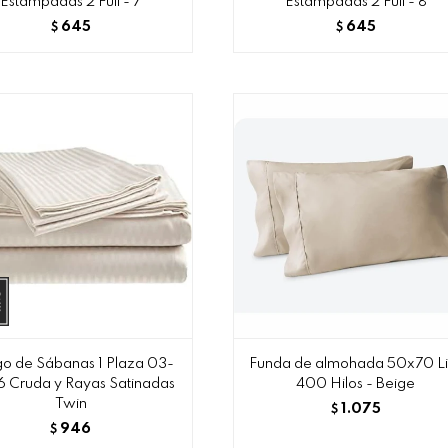
Estampadas 2 Full - 7
Estampadas 2 Full - 8
645
645
$
$
o de Sábanas 1 Plaza 03-
Funda de almohada 50x70 Li
 Cruda y Rayas Satinadas
400 Hilos - Beige
Twin
1.075
$
946
$