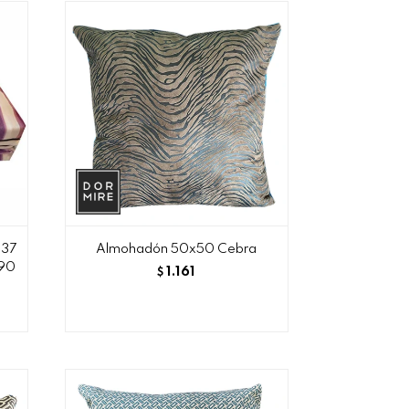
337
Almohadón 50x50 Cebra
190
1.161
$