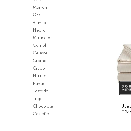
Verde
Marrón
Gris
Blanco
Negro
Multicolor
Camel
Celeste
Crema
Crudo
Natural
Rayas
Tostado
Trigo
Chocolate
Jueg
0246
Castaño