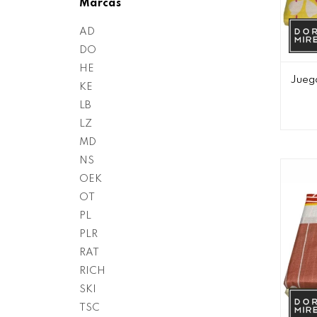
Marcas
AD
DO
HE
Juego
KE
LB
LZ
MD
NS
OEK
OT
PL
PLR
RAT
RICH
SKI
TSC