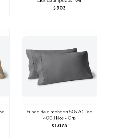
Clas Estampadas Twin
903
$
sa
Funda de almohada 50x70 Lisa
400 Hilos - Gris
1.075
$