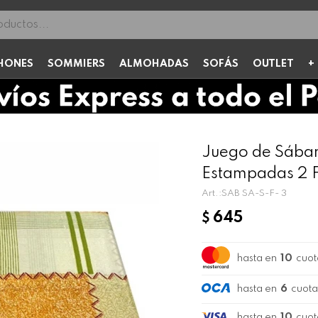
HONES
SOMMIERS
ALMOHADAS
SOFÁS
OUTLET
Juego de Sában
Estampadas 2 Fu
SAB SA-S-F- 3
645
$
hasta en
10
cuot
hasta en
6
cuota
hasta en
10
cuot