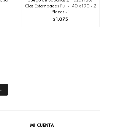
Lisa
Juego de Sábanas 2 Plazas 1337
Funda de
Clas Estampadas Full - 140 x 190 - 2
40
Plazas - 1
1.075
$
E
MI CUENTA