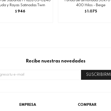
 de Sábanas 1 Plaza 03-0246
Funda de almohada 50x70 
uda y Rayas Satinadas Twin
400 Hilos - Beige
946
1.075
$
$
Recibe nuestras novedades
SUSCRIBIRM
EMPRESA
COMPRAR