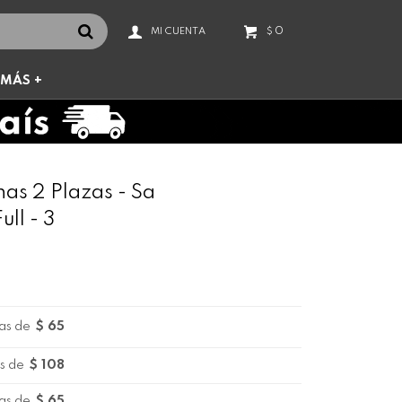
0
$
MÁS +
as 2 Plazas - Sa
ll - 3
as de
$ 65
s de
$ 108
as de
$ 65