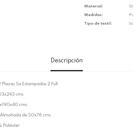
Material
5
Medidas
Pa
Tipo de textil
S
Descripción
 Plazas Sa Estampadas 2 Full
203x243 cms.
37x190x40 cms.
e Almohada de 50x76 cms.
Poliéster