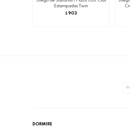
Juego de Sábanas 1 Plaza 1337 Clas
Juego
Estampadas Twin
Cr
903
$
DORMIRE