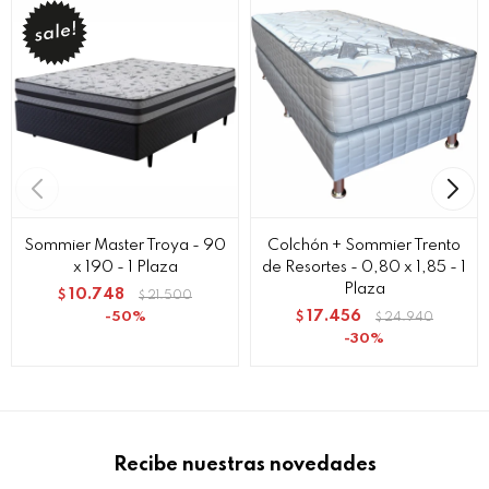
Sommier Master Troya - 90
Colchón + Sommier Trento
x 190 - 1 Plaza
de Resortes - 0,80 x 1,85 - 1
Plaza
10.748
$
21.500
$
17.456
50
$
24.940
$
30
Recibe nuestras novedades