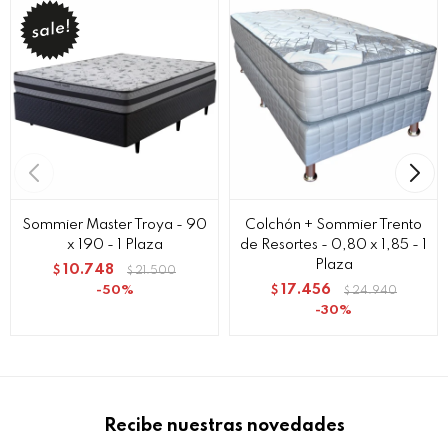
Sommier Master Troya - 90
Colchón + Sommier Trento
x 190 - 1 Plaza
de Resortes - 0,80 x 1,85 - 1
Plaza
10.748
$
21.500
$
17.456
50
$
24.940
$
30
Recibe nuestras novedades