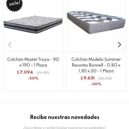
Colchón Master Troya - 90
Colchón Modelo Summer
x 190 - 1 Plaza
Resortes Bonnell - 0,80 x
1,85 x 20 - 1 Plaza
7.094
$
14.190
$
9.631
50
$
13.760
$
30
Recibe nuestras novedades
¡Suscribite y recibí todas nuestras novedades!