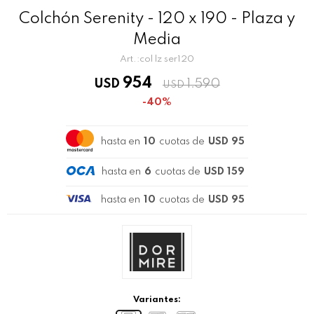
Colchón Serenity - 120 x 190 - Plaza y
Media
col lz ser120
954
USD
1.590
USD
40
hasta en
10
cuotas de
USD 95
hasta en
6
cuotas de
USD 159
hasta en
10
cuotas de
USD 95
Variantes: