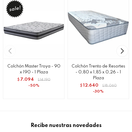
Colchón Master Troya - 90
Colchón Trento de Resortes
x 190 - 1 Plaza
- 0,80 x 1,85 x 0,26 - 1
Plaza
7.094
$
14.190
$
12.640
50
$
18.060
$
30
Recibe nuestras novedades