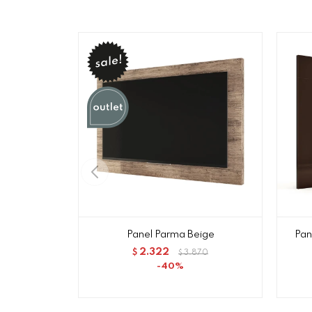
Panel Parma Beige
Pan
2.322
$
3.870
$
40