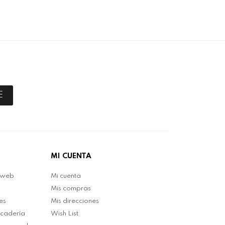
E
MI CUENTA
 web
Mi cuenta
Mis compras
es
Mis direcciones
rcadería
Wish List