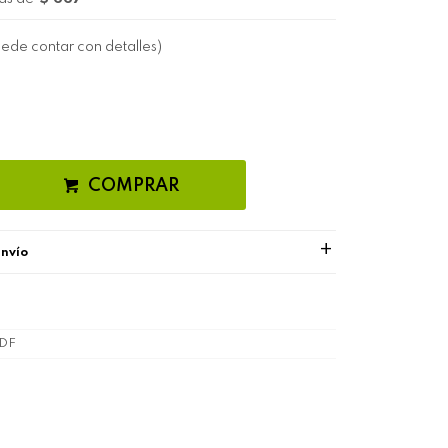
uede contar con detalles)
COMPRAR
envío
DF