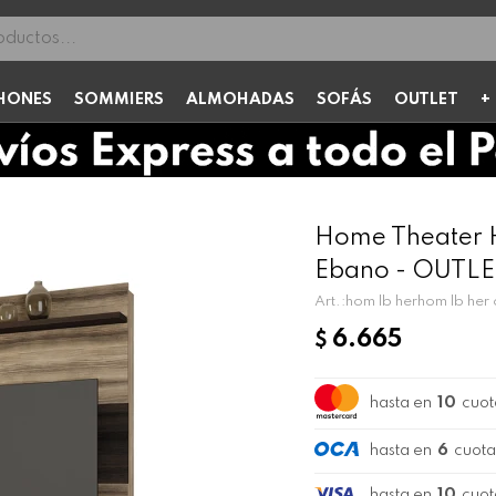
HONES
SOMMIERS
ALMOHADAS
SOFÁS
OUTLET
Home Theater H
Ebano - OUTL
hom lb herhom lb her
6.665
$
hasta en
10
cuot
hasta en
6
cuota
hasta en
10
cuot