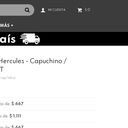
0
$
MÁS +
ercules - Capuchino /
ET
 cap/eba
as de
$ 667
s de
$ 1.111
as de
$ 667