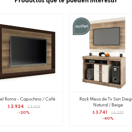
Productos que te pueden interesar
el Roma - Capuchino / Café
Rack Mesa de Tv San Dieg
Natural / Beige
2.924
$
3.655
$
3.741
20
$
6.235
$
40