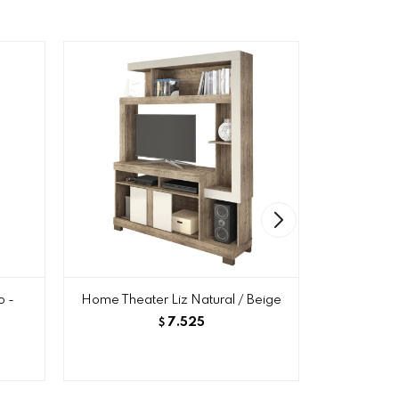
o -
Home Theater Liz Natural / Beige
Home Theat
Turí
7.525
$