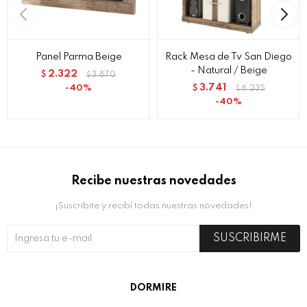
Panel Parma Beige
Rack Mesa de Tv San Diego
- Natural / Beige
2.322
$
3.870
$
3.741
40
$
6.235
$
40
Recibe nuestras novedades
¡Suscribite y recibí todas nuestras novedades!
SUSCRIBIRME
DORMIRE