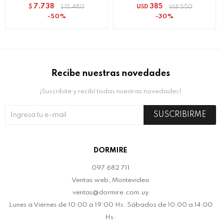
7.738
385
$
15.480
USD
550
$
USD
50
30
Recibe nuestras novedades
¡Suscribite y recibí todas nuestras novedades!
SUSCRIBIRME
DORMIRE
097 682 711
Ventas web, Montevideo
ventas@dormire.com.uy
Lunes a Viernes de 10:00 a 19:00 Hs. Sábados de 10:00 a 14:00
Hs.