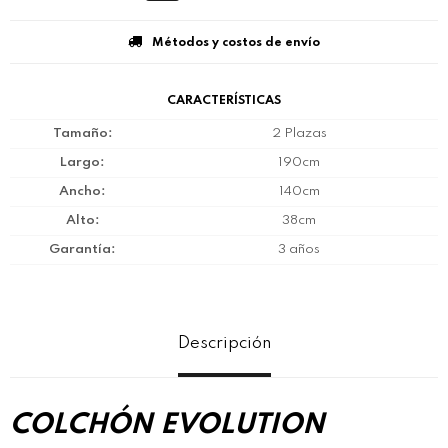
Métodos y costos de envío
CARACTERÍSTICAS
Tamaño
2 Plazas
Largo
190cm
Ancho
140cm
Alto
38cm
Garantía
3 años
Descripción
COLCHÓN EVOLUTION