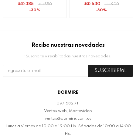
385
630
USD
550
USD
900
USD
USD
30
30
Recibe nuestras novedades
¡Suscribite y recibí todas nuestras novedades!
SUSCRIBIRME
DORMIRE
097 682 711
Ventas web, Montevideo
ventas@dormire.com.uy
Lunes a Viernes de 10:00 a 19:00 Hs. Sábados de 10:00 a 14:00
Hs.