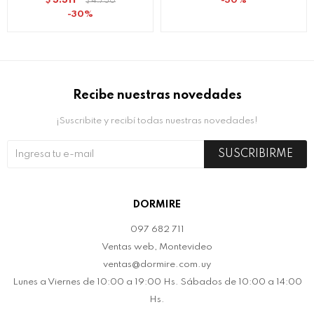
3.311
30
$
4.730
$
30
Recibe nuestras novedades
¡Suscribite y recibí todas nuestras novedades!
SUSCRIBIRME
DORMIRE
097 682 711
Ventas web, Montevideo
ventas@dormire.com.uy
Lunes a Viernes de 10:00 a 19:00 Hs. Sábados de 10:00 a 14:00
Hs.