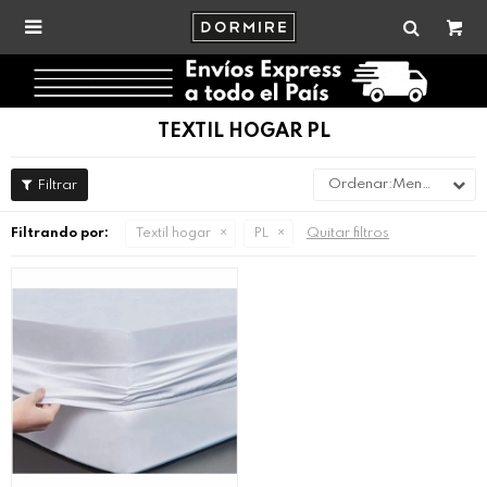

TEXTIL HOGAR PL
Menor precio
Quitar filtros
Filtrando por:
Textil hogar
PL