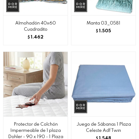
Almohadón 40x60
Manta 03_0581
Cuadradito
1.505
$
1.462
$
Protector de Colchón
Juego de Sábanas 1 Plaza
Impermeable de 1 plaza
Celeste Adf Twin
Dohler - 90 x 190 - 1 Plaza
1.548
$