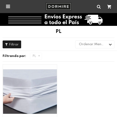

PL
Menor precio
Filtrando por:
PL