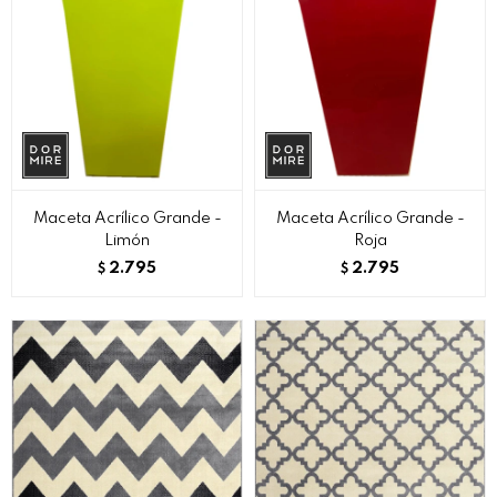
Maceta Acrílico Grande -
Maceta Acrílico Grande -
Limón
Roja
2.795
2.795
$
$