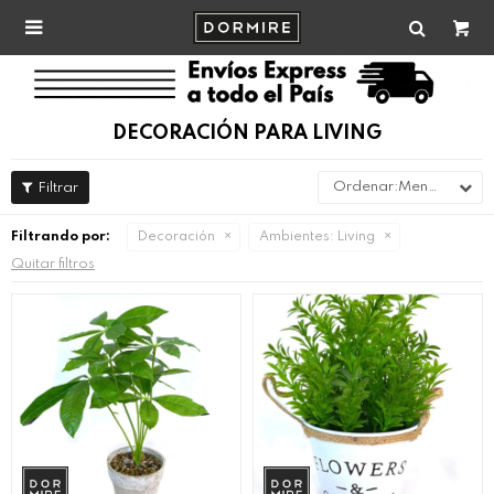

DECORACIÓN PARA LIVING
Menor precio
Filtrando por:
Decoración
Ambientes:
Living
Quitar filtros