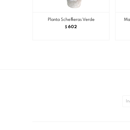
Planta Scheffieras Verde
Mac
602
$