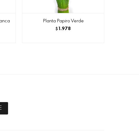
lanca
Planta Papiro Verde
Base Mad
1.978
$
E