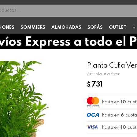
HONES
SOMMIERS
ALMOHADAS
SOFÁS
OUTLET
Planta Cufia Ve
pla ut cuf ver
731
$
hasta en
10
cuot
hasta en
6
cuota
hasta en
10
cuot