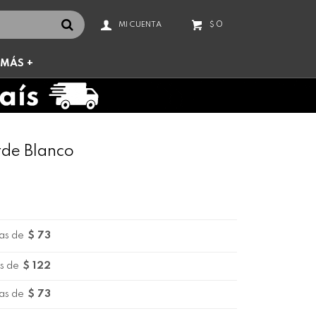
0
$
MÁS +
rde Blanco
as de
$ 73
s de
$ 122
as de
$ 73