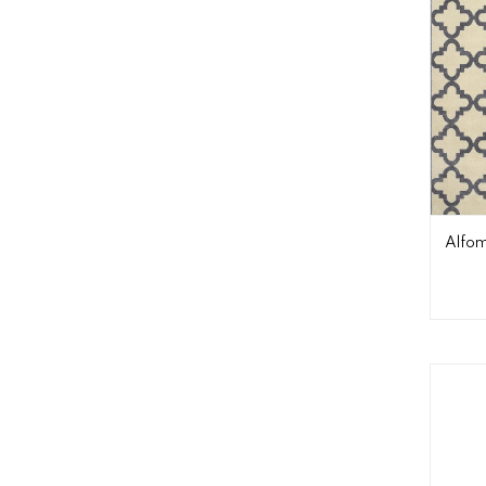
Alfom