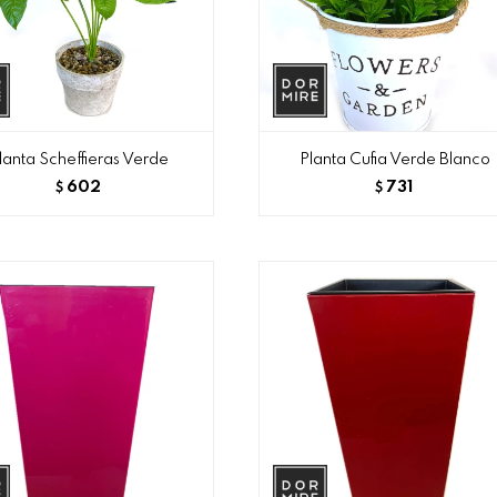
lanta Scheffieras Verde
Planta Cufia Verde Blanco
602
731
$
$