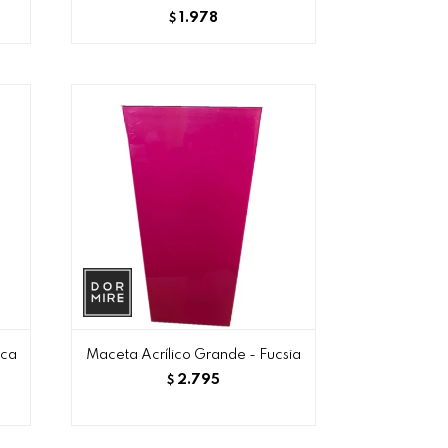
1.978
$
nca
Maceta Acrílico Grande - Fucsia
2.795
$