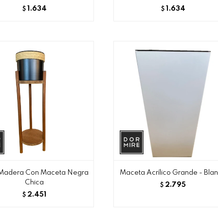
1.634
1.634
$
$
Madera Con Maceta Negra
Maceta Acrílico Grande - Bla
Chica
2.795
$
2.451
$