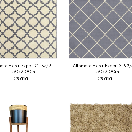
bra Herat Export CL 87/91
Alfombra Herat Export SI 92
- 1.50x2.00m
- 1.50x2.00m
3.010
3.010
$
$