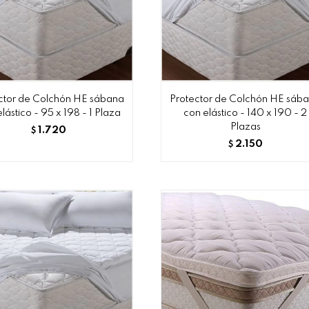
ctor de Colchón HE sábana
Protector de Colchón HE sáb
lástico - 95 x 198 - 1 Plaza
con elástico - 140 x 190 - 2
Plazas
1.720
$
2.150
$