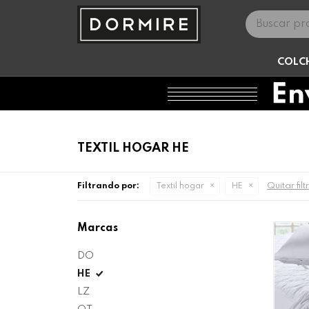
COLC
TEXTIL HOGAR HE
Quitar filt
Filtrando por:
Textil hogar
HE
Marcas
DO
HE
LZ