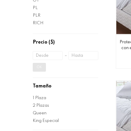
OT
PL
PLR
RICH
Precio
($)
Prote
con e
OK
Tamaño
1 Plaza
2 Plazas
Queen
King Especial