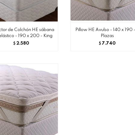
ctor de Colchón HE sábana
Pillow HE Avulso - 140 x 190 
elástico - 190 x 200 - King
Plazas
2.580
7.740
$
$