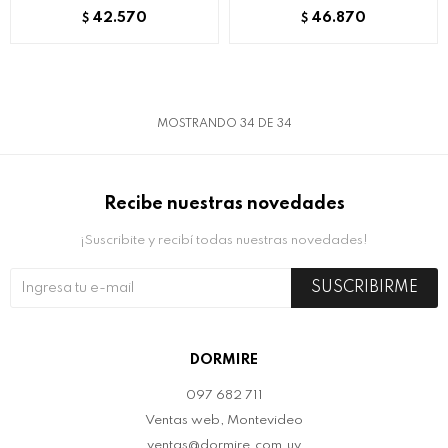
42.570
46.870
$
$
MOSTRANDO
34
DE
34
Recibe nuestras novedades
¡Suscribite y recibí todas nuestras novedades!
SUSCRIBIRME
DORMIRE
097 682 711
Ventas web, Montevideo
ventas@dormire.com.uy