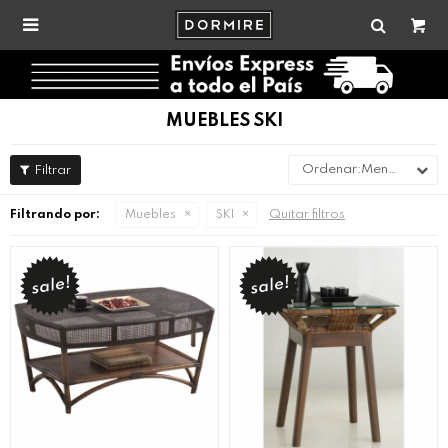

MUEBLES SKI
Menor precio
Quitar filtros
Filtrando por:
Muebles
SKI