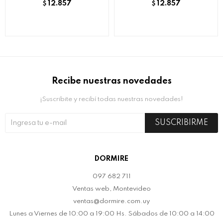
12.857
12.857
$
$
Recibe nuestras novedades
¡Suscribite y recibí todas nuestras novedades!
SUSCRIBIRME
DORMIRE
097 682 711
Ventas web, Montevideo
ventas@dormire.com.uy
Lunes a Viernes de 10:00 a 19:00 Hs. Sábados de 10:00 a 14:00