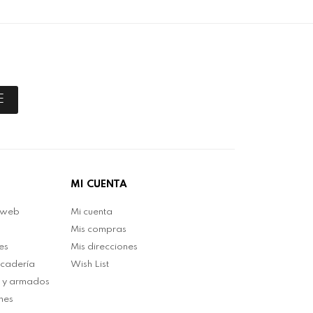
E
MI CUENTA
 web
Mi cuenta
Mis compras
es
Mis direcciones
rcadería
Wish List
n y armados
nes