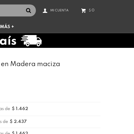
0
$
MÁS +
o en Madera maciza
as de
$ 1.462
s de
$ 2.437
as de
$ 1.462