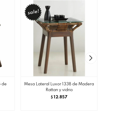
5 de
Mesa Lateral Luxor 1338 de Madera
Mesa Latera
Rattan y vidrio
Hie
12.857
1
$
$