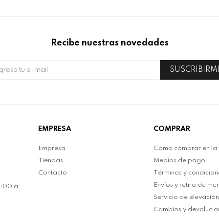
Recibe nuestras novedades
SUSCRIBIRM
EMPRESA
COMPRAR
Empresa
Como comprar en la
Tiendas
Medios de pago
Contacto
Términos y condicion
Envíos y retiro de me
0:00 a
Servicio de elevació
Cambios y devolucio