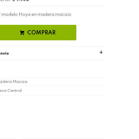
ar modelo Hoya en madera maciza.
COMPRAR
envío
adera Maciza
sa Central