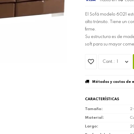
hasta en
10
cuot
El Sofá modelo 6021 est
alto tránsito. Tiene un c
firme.
Su estructura es de mad
soft para su mayor com
1
Métodos y costos de 
CARACTERÍSTICAS
Tamaño
2
Material
C
Largo
2