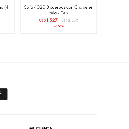
ia (4
Sofá 4020 3 cuerpos con Chaise en
Sofá Retráct
tela - Gris
1.527
USD
2.350
USD
35
E