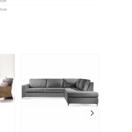
8cm
0cm