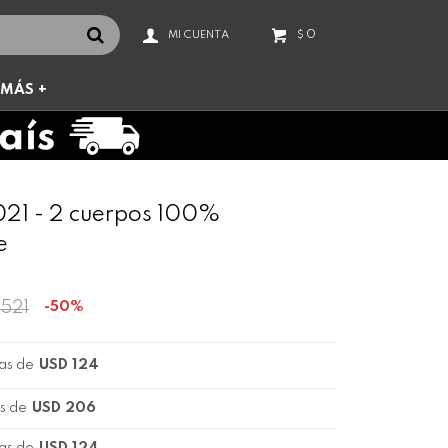
0
$
MÁS +
21 - 2 cuerpos 100%
e
.521
50
as de
USD 124
s de
USD 206