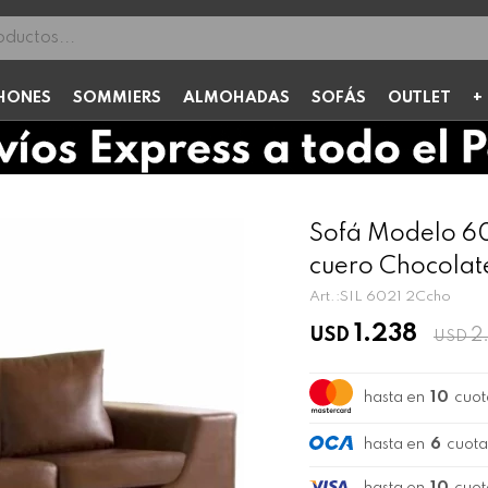
HONES
SOMMIERS
ALMOHADAS
SOFÁS
OUTLET
Sofá Modelo 60
cuero Chocolat
SIL 6021 2Ccho
1.238
USD
2
USD
hasta en
10
cuot
hasta en
6
cuota