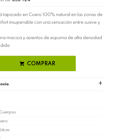
as de
USD 124
á tapizado en Cuero 100% natural en las zonas de
onfort insuperable con una sensación entre suave y
era maciza y asientos de espuma de alta densidad
edida
COMPRAR
envío
 Cuerpos
uero
04cm