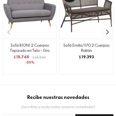
Sofá 810N1 2 Cuerpos
Sofá Emilia 1170 2 Cuerpos
Tapizado en Tela - Gris
Rattán
18.748
19.393
$
28.896
$
$
35
Recibe nuestras novedades
¡Suscribite y recibí todas nuestras novedades!