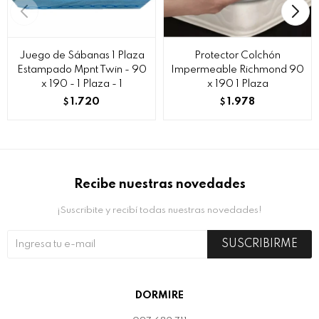
Juego de Sábanas 1 Plaza
Protector Colchón
Estampado Mpnt Twin - 90
Impermeable Richmond 90
x 190 - 1 Plaza - 1
x 190 1 Plaza
1.720
1.978
$
$
Recibe nuestras novedades
¡Suscribite y recibí todas nuestras novedades!
SUSCRIBIRME
DORMIRE