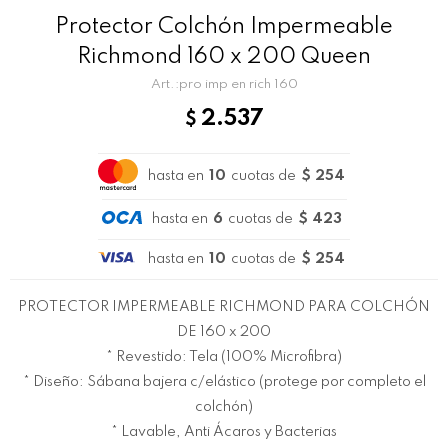
Protector Colchón Impermeable
Richmond 160 x 200 Queen
pro imp en rich 160
2.537
$
hasta en
10
cuotas de
$ 254
hasta en
6
cuotas de
$ 423
hasta en
10
cuotas de
$ 254
PROTECTOR IMPERMEABLE RICHMOND PARA COLCHÓN
DE 160 x 200
* Revestido: Tela (100% Microfibra)
* Diseño: Sábana bajera c/elástico (protege por completo el
colchón)
* Lavable, Anti Ácaros y Bacterias