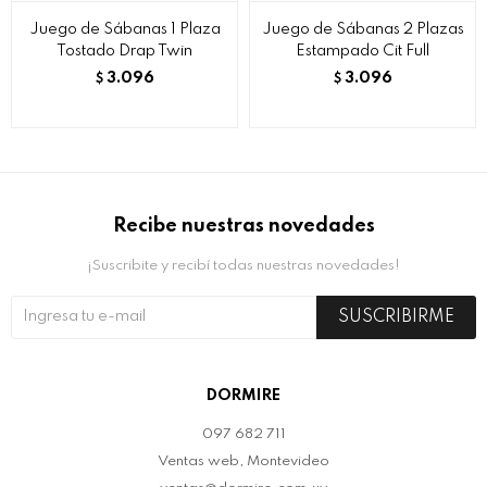
Juego de Sábanas 1 Plaza
Juego de Sábanas 2 Plazas
Tostado Drap Twin
Estampado Cit Full
3.096
3.096
$
$
Recibe nuestras novedades
¡Suscribite y recibí todas nuestras novedades!
SUSCRIBIRME
DORMIRE
097 682 711
Ventas web, Montevideo