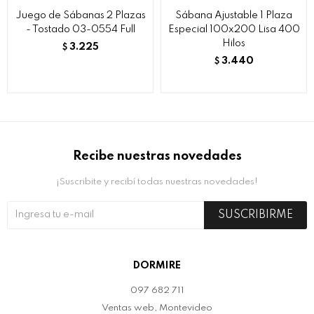
Juego de Sábanas 2 Plazas
Sábana Ajustable 1 Plaza
- Tostado 03-0554 Full
Especial 100x200 Lisa 400
Hilos
3.225
$
3.440
$
Recibe nuestras novedades
¡Suscribite y recibí todas nuestras novedades!
SUSCRIBIRME
DORMIRE
097 682 711
Ventas web, Montevideo