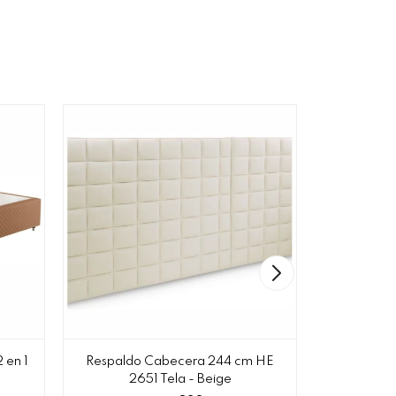
 en 1
Respaldo Cabecera 244 cm HE
Cama Baúl
2651 Tela - Beige
Modelo 1