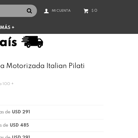
0
$
MÁS +
 Motorizada Italian Pilati
ta 100 +
as de
USD 291
s de
USD 485
as de
USD 291