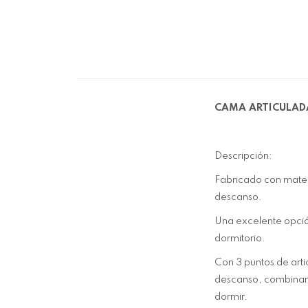
CAMA ARTICULADA
Descripción:
Fabricado con materi
descanso.
Una excelente opció
dormitorio.
Con 3 puntos de artic
descanso, combinando
dormir.