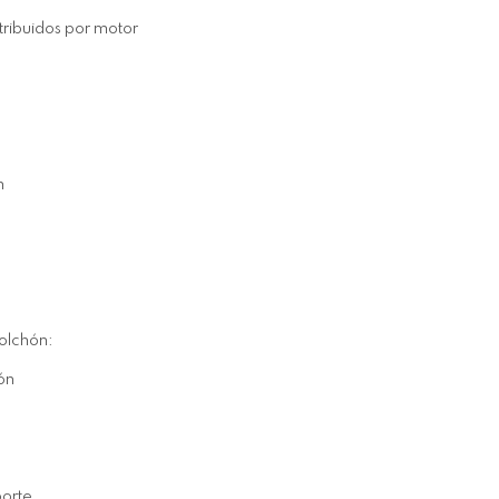
stribuidos por motor
m
colchón:
ón
porte