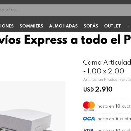
HONES
SOMMIERS
ALMOHADAS
SOFÁS
OUTLET
Cama Articulada
- 1.00 x 2.00
Italian Pilaticam art i
2.910
USD
hasta en
10
cuot
hasta en
6
cuota
hasta en
10
cuot