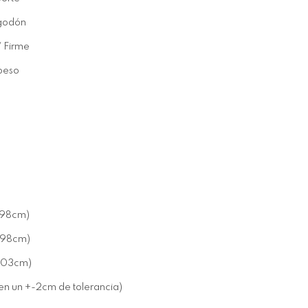
lgodón
/ Firme
 peso
198cm)
198cm)
203cm)
en un +-2cm de tolerancia)