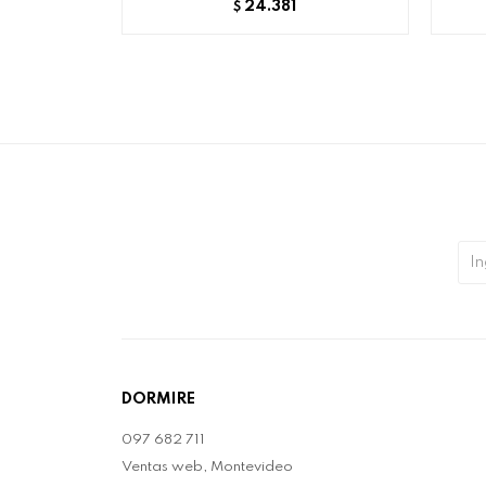
24.381
$
DORMIRE
097 682 711
Ventas web, Montevideo