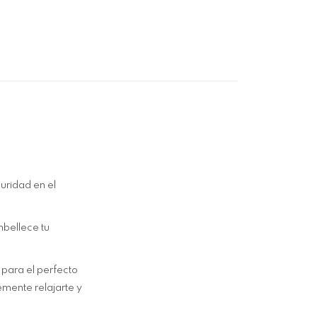
uridad en el
mbellece tu
n para el perfecto
emente relajarte y