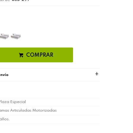
COMPRAR
envío
Plaza Especial
amas Articuladas Motorizadas
años.