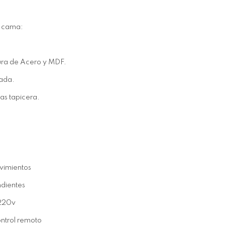
a cama:
tura de Acero y MDF.
lada.
las tapicera.
vimientos
ndientes
 220v
ntrol remoto