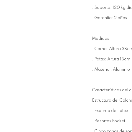
. Soporte: 120 kg di
. Garantía: 2 años
Medidas
. Cama: Altura 38c
. Patas: Altura 18cm
. Material: Aluminio
Características del 
Estructura del Colch
. Espuma de Látex
. Resortes Pocket
. Cinco zonas de so