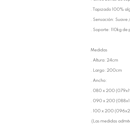
. Tapizado 100% a
. Sensación: Suave 
. Soporte: 110kg de
Medidas
. Altura: 24cm
. Largo: 200cm
. Ancho:
. 080 x 200 (079x
. 090 x 200 (088x
. 100 x 200 (096x
(Las medidas admit