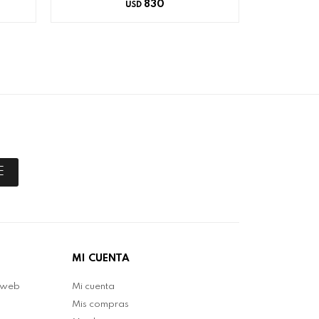
830
USD
E
MI CUENTA
 web
Mi cuenta
Mis compras