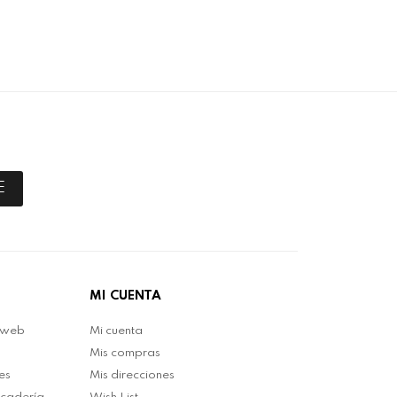
E
MI CUENTA
 web
Mi cuenta
Mis compras
es
Mis direcciones