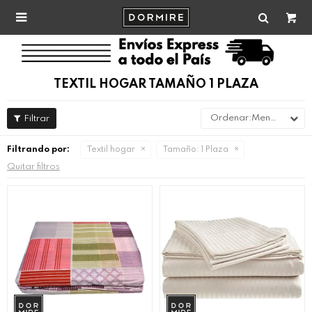

TEXTIL HOGAR TAMAÑO 1 PLAZA
Menor precio
Filtrando por:
Textil hogar
Tamaño:
1 Plaza
Quitar filtros