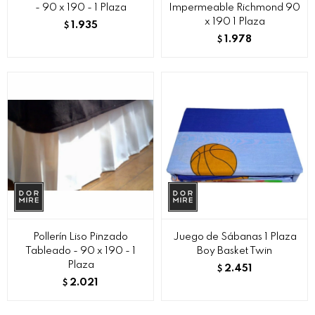
- 90 x 190 - 1 Plaza
Impermeable Richmond 90
x 190 1 Plaza
1.935
$
1.978
$
Pollerín Liso Pinzado
Juego de Sábanas 1 Plaza
Tableado - 90 x 190 - 1
Boy Basket Twin
Plaza
2.451
$
2.021
$