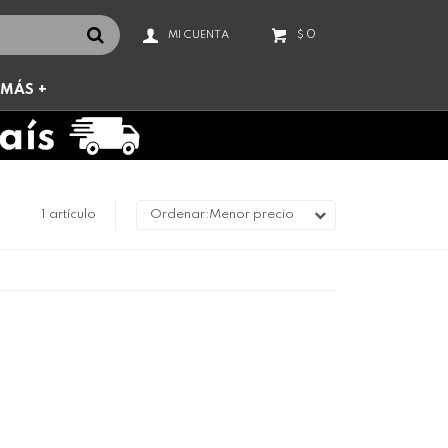
0
$
MÁS +
1 artículo
Menor precio