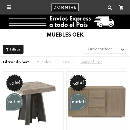

MUEBLES OEK
Menor precio
Quitar filtros
Filtrando por:
Muebles
OEK