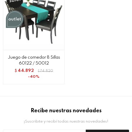
Juego de comedor 8 Sillas
60122 / 50012
44.892
$
74.820
$
40
Recibe nuestras novedades
¡Suscribite y recibí todas nuestras novedades!