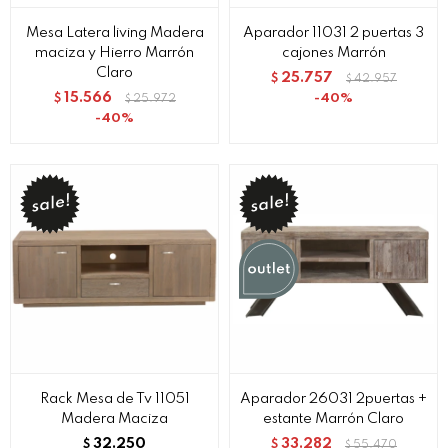
Mesa Latera living Madera
Aparador 11031 2 puertas 3
maciza y Hierro Marrón
cajones Marrón
Claro
25.757
$
42.957
$
15.566
40
$
25.972
$
40
Rack Mesa de Tv 11051
Aparador 26031 2puertas +
Madera Maciza
estante Marrón Claro
32.250
33.282
$
$
55.470
$