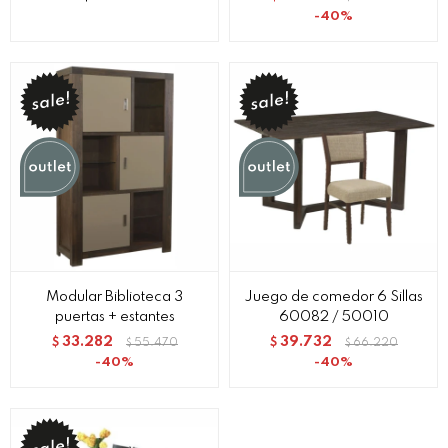
40
Modular Biblioteca 3
Juego de comedor 6 Sillas
puertas + estantes
60082 / 50010
33.282
39.732
$
55.470
$
66.220
$
$
40
40