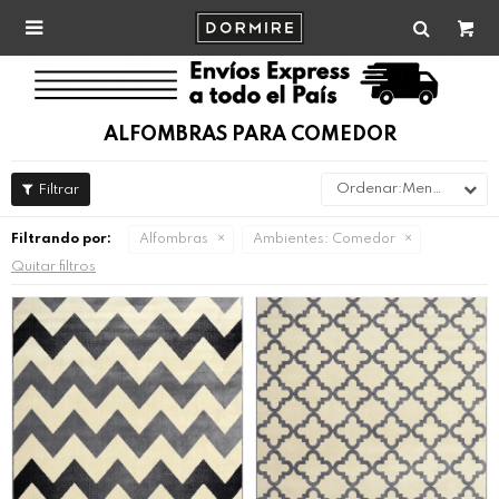

ALFOMBRAS PARA COMEDOR
Menor precio
Filtrando por:
Alfombras
Ambientes:
Comedor
Quitar filtros