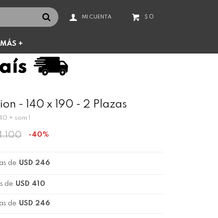
0
$
MÁS +
on - 140 x 190 - 2 Plazas
140 + som l
4.100
40
as de
USD 246
s de
USD 410
as de
USD 246