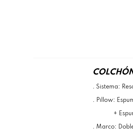
COLCHÓN
. Sistema: Res
. Pillow: Espu
+ Espuma V
. Marco: Dobl