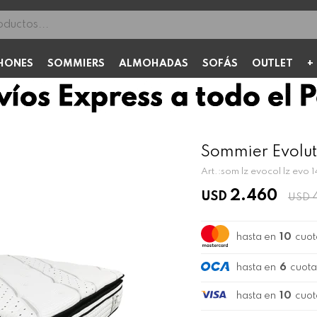
HONES
SOMMIERS
ALMOHADAS
SOFÁS
OUTLET
Sommier Evoluti
som lz evocol lz evo 
2.460
USD
USD
hasta en
10
cuot
hasta en
6
cuota
hasta en
10
cuot