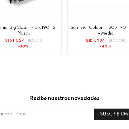
ier Big Class - 140 x 190 - 2
Sommier Golden - 120 x 190 -
Plazas
y Media
1.057
1.434
USD
1.510
USD
2.390
USD
USD
30
40
Recibe nuestras novedades
SUSCRIBIRM