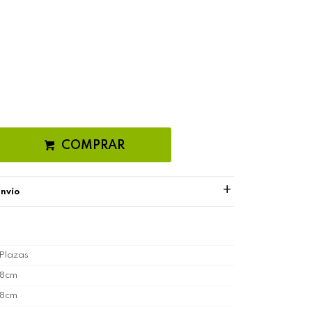
COMPRAR
envío
Plazas
88cm
38cm