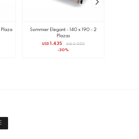
 Plaza
Sommier Elegant - 140 x 190 - 2
Sommier B
Plazas
1.435
USD
2.050
USD
USD
30
E