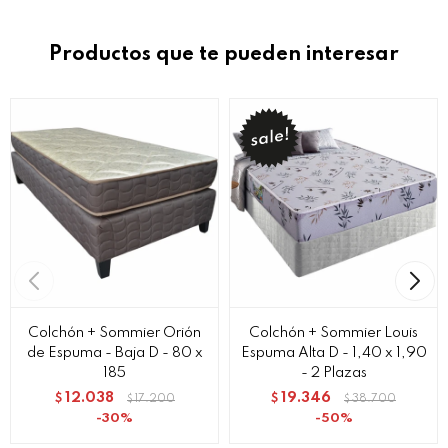
Productos que te pueden interesar
Colchón + Sommier Orión
Colchón + Sommier Louis
de Espuma - Baja D - 80 x
Espuma Alta D - 1,40 x 1,90
185
- 2 Plazas
12.038
19.346
$
17.200
$
38.700
$
$
30
50