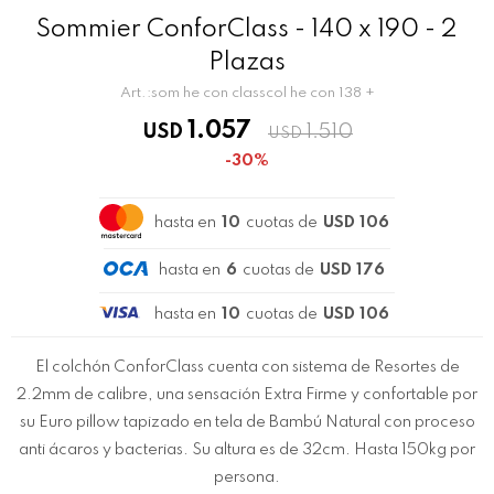
Sommier ConforClass - 140 x 190 - 2
Plazas
som he con classcol he con 138 +
1.057
USD
1.510
USD
30
hasta en
10
cuotas de
USD 106
hasta en
6
cuotas de
USD 176
hasta en
10
cuotas de
USD 106
El colchón ConforClass cuenta con sistema de Resortes de
2.2mm de calibre, una sensación Extra Firme y confortable por
su Euro pillow tapizado en tela de Bambú Natural con proceso
anti ácaros y bacterias. Su altura es de 32cm. Hasta 150kg por
persona.