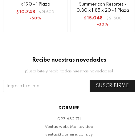
x 190 - 1 Plaza
Summer con Resortes -
0,80 x 1,85 x 20 - 1 Plaza
10.748
$
21.500
$
15.048
50
$
21.500
$
30
Recibe nuestras novedades
¡Suscribite y recibí todas nuestras novedades!
SUSCRIBIRME
DORMIRE
097 682 711
Ventas web, Montevideo
ventas@dormire.com.uy