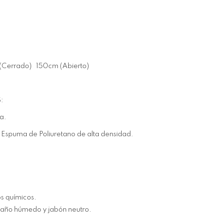
(Cerrado) 150cm (Abierto)
:
a.
 Espuma de Poliuretano de alta densidad.
os químicos.
paño húmedo y jabón neutro.