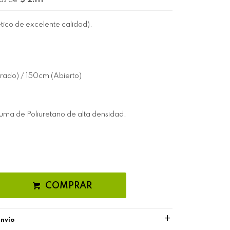
as de
$ 2.111
ético de excelente calidad).
rado) / 150cm (Abierto)
uma de Poliuretano de alta densidad.
COMPRAR
envío