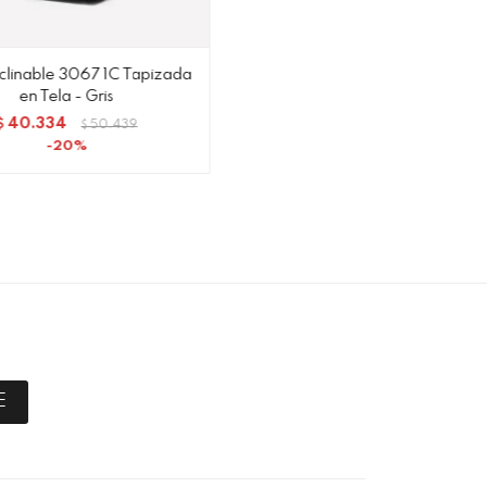
clinable 3067 1C Tapizada
en Tela - Gris
40.334
$
50.439
$
20
E