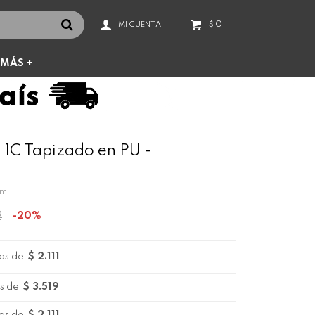
0
$
MÁS +
 1C Tapizado en PU -
am
2
20
as de
$ 2.111
s de
$ 3.519