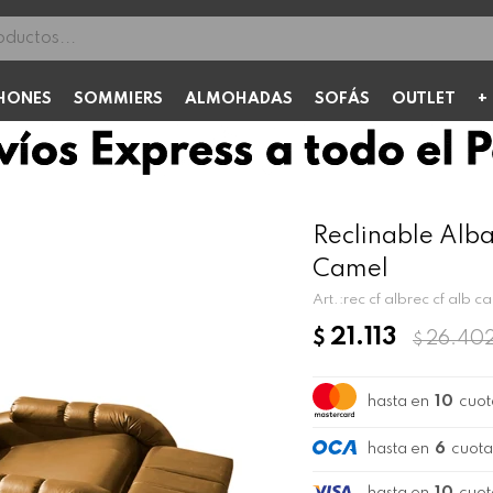
HONES
SOMMIERS
ALMOHADAS
SOFÁS
OUTLET
Reclinable Alba
Camel
rec cf albrec cf alb c
21.113
$
26.40
$
hasta en
10
cuot
hasta en
6
cuota