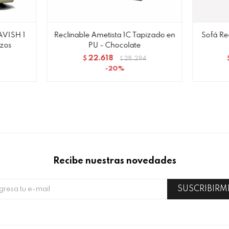
AVISH 1
Reclinable Ametista 1C Tapizado en
Sofá Re
zos
PU - Chocolate
22.618
$
28.294
$
20
Recibe nuestras novedades
SUSCRIBIRM