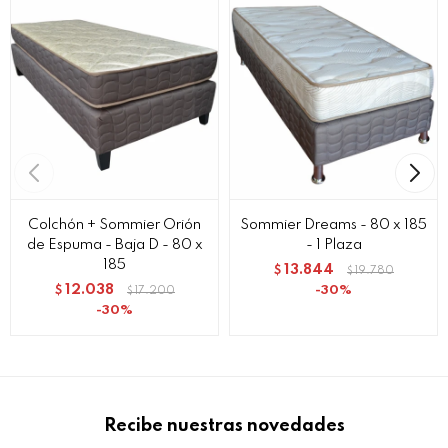
Colchón + Sommier Orión
Sommier Dreams - 80 x 185
de Espuma - Baja D - 80 x
- 1 Plaza
185
13.844
$
19.780
$
12.038
30
$
17.200
$
30
Recibe nuestras novedades